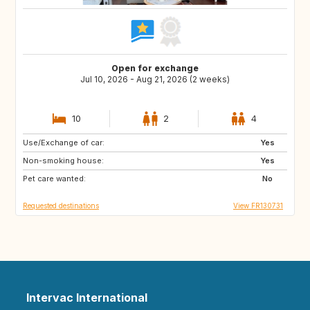
Open for exchange
Jul 10, 2026 - Aug 21, 2026 (2 weeks)
10
2
4
Use/Exchange of car:
AT
GB
Yes
Non-smoking house:
ES
SI
Yes
Pet care wanted:
SE
IT
No
Requested destinations
View FR130731
Intervac International