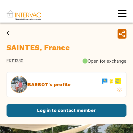
SAINTES, France
FR111330
Open for exchange
BARBOT's profile
Log in to contact member