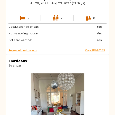
Jul 26, 2027 - Aug 23, 2027 (21 days)
9
2
0
Use/Exchange of car:
IT
IT
Yes
Non-smoking house:
ES
ES
Yes
Pet care wanted:
TR
HU
Yes
Requested destinations
View FR070345
Bordeaux
France