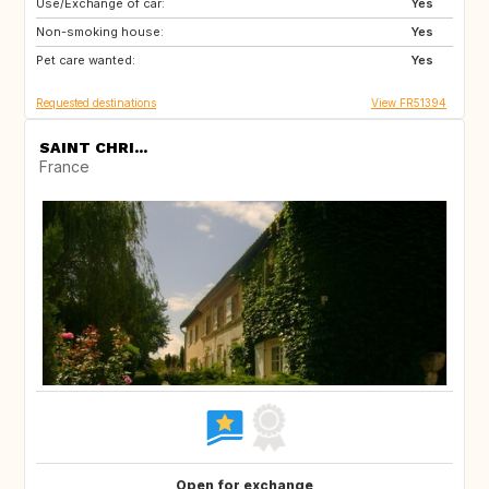
Use/Exchange of car:
IT
ES
Yes
Non-smoking house:
GB
IE
Yes
Pet care wanted:
DK
IT
Yes
Requested destinations
View FR51394
SAINT CHRI...
France
Open for exchange