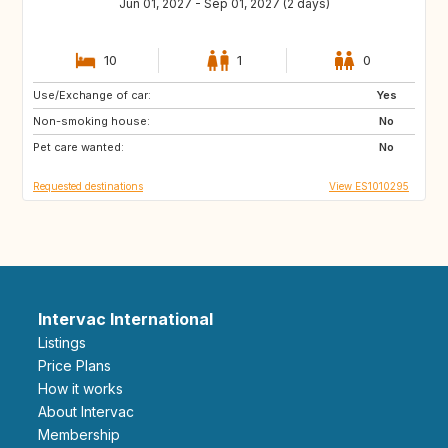
Jun 01, 2027 - Sep 01, 2027 (2 days)
10
1
0
Use/Exchange of car:
PT
PL
Yes
Non-smoking house:
ES
No
Pet care wanted:
No
Requested destinations
View ES1010295
Intervac International
Listings
Price Plans
How it works
About Intervac
Membership