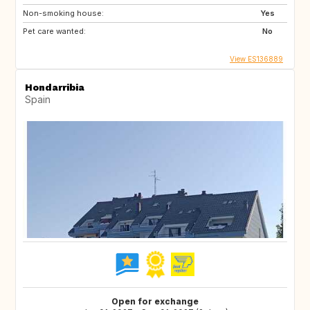
Non-smoking house:
Yes
Pet care wanted:
No
View ES136889
Hondarribia
Spain
Open for exchange