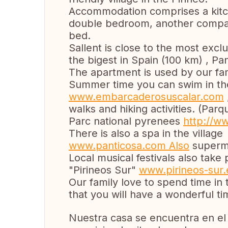
Accommodation comprises a kitc
double bedroom, another compac
bed.
Sallent is close to the most exclu
the bigest in Spain (100 km) , Pa
The apartment is used by our fam
Summer time you can swim in the 
www.embarcaderosuscalar.com
walks and hiking activities. (Pa
Parc national pyrenees
http://w
There is also a spa in the villa
www.panticosa.com Also
superma
Local musical festivals also tak
"Pirineos Sur"
www.pirineos-sur.
Our family love to spend time in
that you will have a wonderful ti
Nuestra casa se encuentra en el 