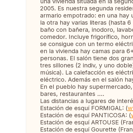
una vivienda situada en la segund
2005. Es nuestra segunda reside
armario empotrado: en una hay 
la otra hay varias literas (hasta
baño con bañera, inodoro, lavabo 
comedor. Incluye frigorífico, hor
se consigue con un termo eléctri
en la vivienda hay camas para 6+
personas. El salón tiene dos gra
tres sillones (2 indiv, y uno dob
música). La calefacción es eléctr
eléctrico. Además en el salón h
En el pueblo hay supermercado, f
bares, restaurantes ....
Las distancias a lugares de interé
Estación de esquí FORMIGAL: (
w
Estación de esquí PANTICOSA: (
Estación de esquí ARTOUSE (Fran
Estación de esquí Gourette (Fran