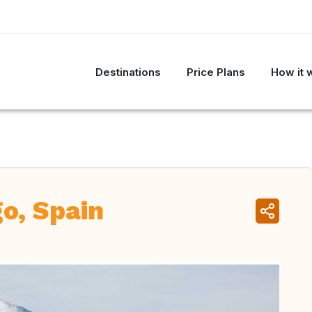
Destinations
Price Plans
How it 
go, Spain