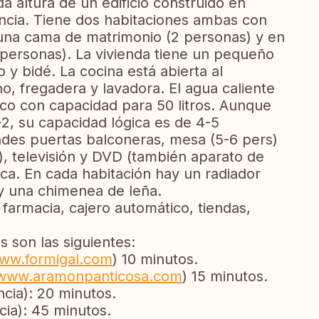
a altura de un edificio construido en
ncia. Tiene dos habitaciones ambas con
una cama de matrimonio (2 personas) y en
 6 personas). La vivienda tiene un pequeño
y bidé. La cocina está abierta al
no, fregadera y lavadora. El agua caliente
co con capacidad para 50 litros. Aunque
2, su capacidad lógica es de 4-5
ndes puertas balconeras, mesa (5-6 pers)
le), televisión y DVD (también aparato de
ica. En cada habitación hay un radiador
ay una chimenea de leña.
armacia, cajero automático, tiendas,
s son las siguientes:
ww.formigal.com
) 10 minutos.
www.aramonpanticosa.com
) 15 minutos.
cia): 20 minutos.
cia): 45 minutos.