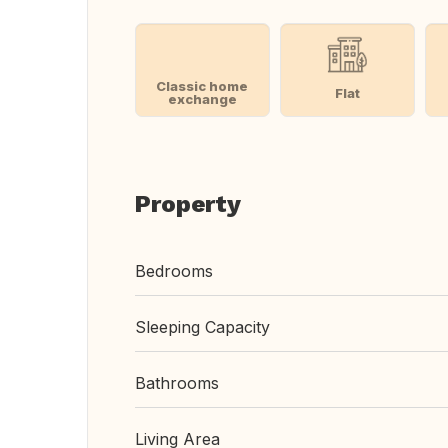
Classic home
Flat
exchange
Property
Bedrooms
Sleeping Capacity
Bathrooms
Living Area