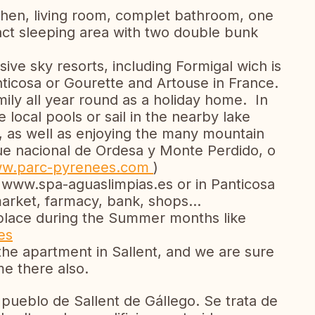
hen, living room, complet bathroom, one
t sleeping area with two double bunk
sive sky resorts, including Formigal wich is
nticosa or Gourette and Artouse in France.
ily all year round as a holiday home. In
local pools or sail in the nearby lake
, as well as enjoying the many mountain
rque nacional de Ordesa y Monte Perdido, o
ww.parc-pyrenees.com
)
ge www.spa-aguaslimpias.es or in Panticosa
rket, farmacy, bank, shops...
e place during the Summer months like
es
 the apartment in Sallent, and we are sure
me there also.
pueblo de Sallent de Gállego. Se trata de