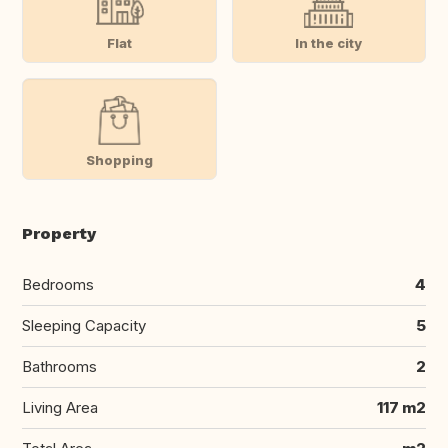
Flat
In the city
Shopping
Property
Bedrooms
4
Sleeping Capacity
5
Bathrooms
2
Living Area
117 m2