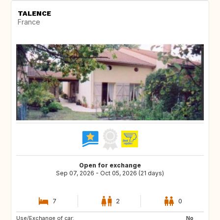
TALENCE
France
Open for exchange
Sep 07, 2026 - Oct 05, 2026 (21 days)
7
2
0
Use/Exchange of car:
DE
AT
No