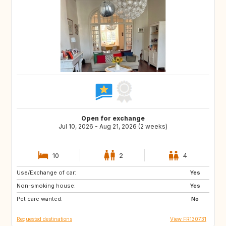
Open for exchange
Jul 10, 2026 - Aug 21, 2026 (2 weeks)
10
2
4
Use/Exchange of car:
AT
GB
Yes
Non-smoking house:
ES
SI
Yes
Pet care wanted:
SE
IT
No
Requested destinations
View FR130731