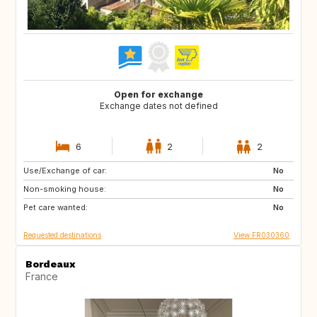
Open for exchange
Exchange dates not defined
6
2
2
Use/Exchange of car:
CY
GR
No
Non-smoking house:
HR
IT
No
Pet care wanted:
AU
US
No
Requested destinations
View FR030360
Bordeaux
France