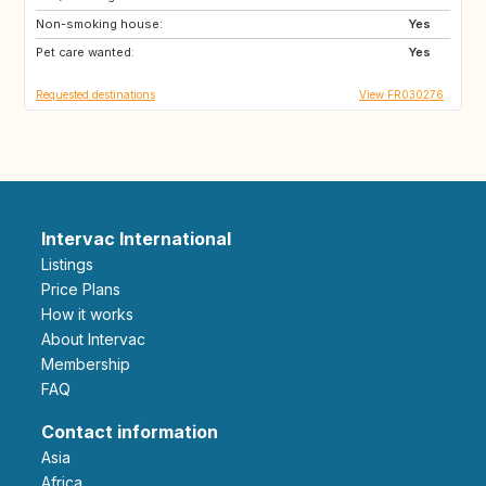
Non-smoking house:
BE
Yes
Pet care wanted:
Yes
Requested destinations
View FR030276
Intervac International
Listings
Price Plans
How it works
About Intervac
Membership
FAQ
Contact information
Asia
Africa