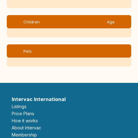
Children
Age
Pets
Intervac International
Listings
Price Plans
How it works
About Intervac
Membership