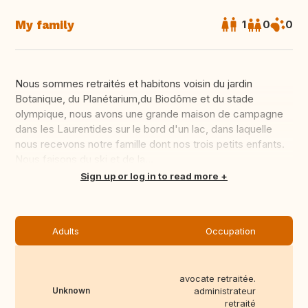
My family
1
0
0
Nous sommes retraités et habitons voisin du jardin
Botanique, du Planétarium,du Biodôme et du stade
olympique, nous avons une grande maison de campagne
dans les Laurentides sur le bord d'un lac, dans laquelle
nous recevons notre famille dont nos trois petits enfants.
Nous faisons du ski et de la...
Translate this
Sign up or log in to read more
Adults
Occupation
avocate retraitée.
Unknown
administrateur
retraité