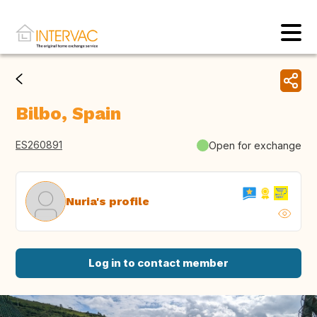
Bilbo, Spain
ES260891
Open for exchange
Nuria's profile
Log in to contact member