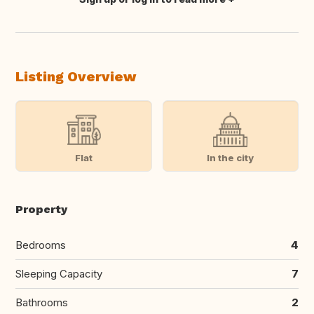
Translate this
Listing Overview
Flat
In the city
Property
Bedrooms
4
Sleeping Capacity
7
Bathrooms
2