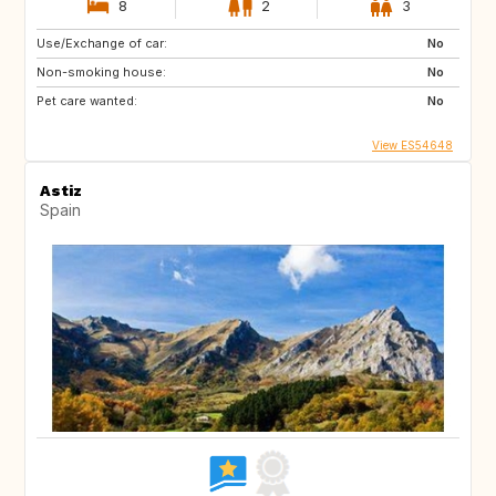
8
2
3
Use/Exchange of car:
No
Non-smoking house:
No
Pet care wanted:
No
View ES54648
Astiz
Spain