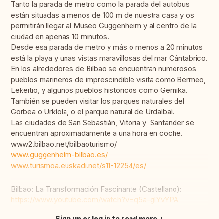
Tanto la parada de metro como la parada del autobus
están situadas a menos de 100 m de nuestra casa y os
permitirán llegar al Museo Guggenheim y al centro de la
ciudad en apenas 10 minutos.
Desde esa parada de metro y más o menos a 20 minutos
está la playa y unas vistas maravillosas del mar Cántabrico.
En los alrededores de Bilbao se encuentran numerosos
pueblos marineros de imprescindible visita como Bermeo,
Lekeitio, y algunos pueblos históricos como Gernika.
También se pueden visitar los parques naturales del
Gorbea o Urkiola, o el parque natural de Urdaibai.
Las ciudades de San Sebastián, Vitoria y Santander se
encuentran aproximadamente a una hora en coche.
www2.bilbao.net/bilbaoturismo/
www.guggenheim-bilbao.es/
www.turismoa.euskadi.net/s11-12254/es/
Bilbao: La Transformación Fascinante (Castellano):
https://www.youtube.com/watch?v=q5a-glYvYPA
Sign up or log in to read more