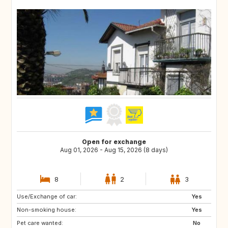
Open for exchange
Aug 01, 2026 - Aug 15, 2026 (8 days)
8
2
3
Use/Exchange of car:
ES
Yes
Non-smoking house:
Yes
Pet care wanted:
No